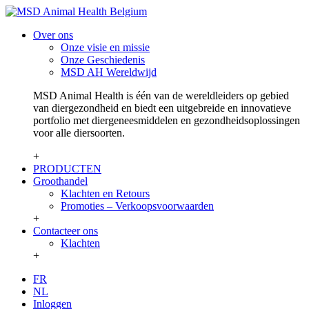
Over ons
Onze visie en missie
Onze Geschiedenis
MSD AH Wereldwijd
MSD Animal Health is één van de wereldleiders op gebied
van diergezondheid en biedt een uitgebreide en innovatieve
portfolio met diergeneesmiddelen en gezondheidsoplossingen
voor alle diersoorten.
+
PRODUCTEN
Groothandel
Klachten en Retours
Promoties – Verkoopsvoorwaarden
+
Contacteer ons
Klachten
+
FR
NL
Inloggen