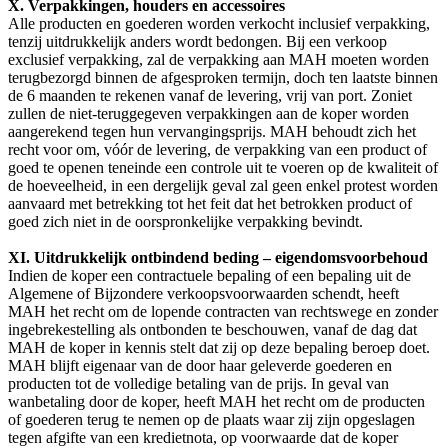
X. Verpakkingen, houders en accessoires
Alle producten en goederen worden verkocht inclusief verpakking,
tenzij uitdrukkelijk anders wordt bedongen. Bij een verkoop
exclusief verpakking, zal de verpakking aan MAH moeten worden
terugbezorgd binnen de afgesproken termijn, doch ten laatste binnen
de 6 maanden te rekenen vanaf de levering, vrij van port. Zoniet
zullen de niet-teruggegeven verpakkingen aan de koper worden
aangerekend tegen hun vervangingsprijs. MAH behoudt zich het
recht voor om, vóór de levering, de verpakking van een product of
goed te openen teneinde een controle uit te voeren op de kwaliteit of
de hoeveelheid, in een dergelijk geval zal geen enkel protest worden
aanvaard met betrekking tot het feit dat het betrokken product of
goed zich niet in de oorspronkelijke verpakking bevindt.
XI. Uitdrukkelijk ontbindend beding – eigendomsvoorbehoud
Indien de koper een contractuele bepaling of een bepaling uit de
Algemene of Bijzondere verkoopsvoorwaarden schendt, heeft
MAH het recht om de lopende contracten van rechtswege en zonder
ingebrekestelling als ontbonden te beschouwen, vanaf de dag dat
MAH de koper in kennis stelt dat zij op deze bepaling beroep doet.
MAH blijft eigenaar van de door haar geleverde goederen en
producten tot de volledige betaling van de prijs. In geval van
wanbetaling door de koper, heeft MAH het recht om de producten
of goederen terug te nemen op de plaats waar zij zijn opgeslagen
tegen afgifte van een kredietnota, op voorwaarde dat de koper