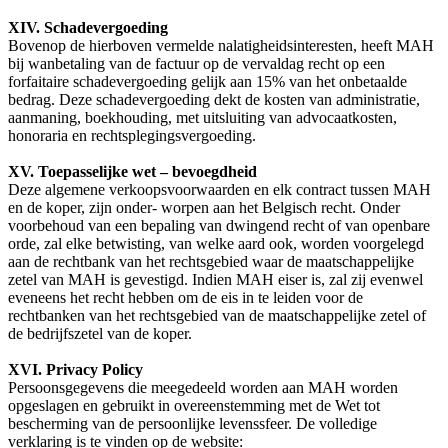
XIV. Schadevergoeding
Bovenop de hierboven vermelde nalatigheidsinteresten, heeft MAH
bij wanbetaling van de factuur op de vervaldag recht op een
forfaitaire schadevergoeding gelijk aan 15% van het onbetaalde
bedrag. Deze schadevergoeding dekt de kosten van administratie,
aanmaning, boekhouding, met uitsluiting van advocaatkosten,
honoraria en rechtsplegingsvergoeding.
XV. Toepasselijke wet – bevoegdheid
Deze algemene verkoopsvoorwaarden en elk contract tussen MAH
en de koper, zijn onder- worpen aan het Belgisch recht. Onder
voorbehoud van een bepaling van dwingend recht of van openbare
orde, zal elke betwisting, van welke aard ook, worden voorgelegd
aan de rechtbank van het rechtsgebied waar de maatschappelijke
zetel van MAH is gevestigd. Indien MAH eiser is, zal zij evenwel
eveneens het recht hebben om de eis in te leiden voor de
rechtbanken van het rechtsgebied van de maatschappelijke zetel of
de bedrijfszetel van de koper.
XVI. Privacy Policy
Persoonsgegevens die meegedeeld worden aan MAH worden
opgeslagen en gebruikt in overeenstemming met de Wet tot
bescherming van de persoonlijke levenssfeer. De volledige
verklaring is te vinden op de website: