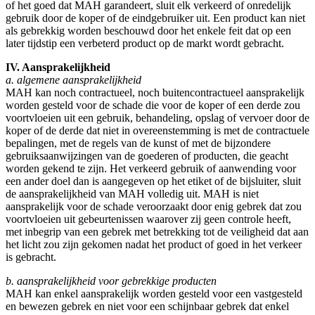
of het goed dat MAH garandeert, sluit elk verkeerd of onredelijk
gebruik door de koper of de eindgebruiker uit. Een product kan niet
als gebrekkig worden beschouwd door het enkele feit dat op een
later tijdstip een verbeterd product op de markt wordt gebracht.
IV. Aansprakelijkheid
a. algemene aansprakelijkheid
MAH kan noch contractueel, noch buitencontractueel aansprakelijk
worden gesteld voor de schade die voor de koper of een derde zou
voortvloeien uit een gebruik, behandeling, opslag of vervoer door de
koper of de derde dat niet in overeenstemming is met de contractuele
bepalingen, met de regels van de kunst of met de bijzondere
gebruiksaanwijzingen van de goederen of producten, die geacht
worden gekend te zijn. Het verkeerd gebruik of aanwending voor
een ander doel dan is aangegeven op het etiket of de bijsluiter, sluit
de aansprakelijkheid van MAH volledig uit. MAH is niet
aansprakelijk voor de schade veroorzaakt door enig gebrek dat zou
voortvloeien uit gebeurtenissen waarover zij geen controle heeft,
met inbegrip van een gebrek met betrekking tot de veiligheid dat aan
het licht zou zijn gekomen nadat het product of goed in het verkeer
is gebracht.
b. aansprakelijkheid voor gebrekkige producten
MAH kan enkel aansprakelijk worden gesteld voor een vastgesteld
en bewezen gebrek en niet voor een schijnbaar gebrek dat enkel