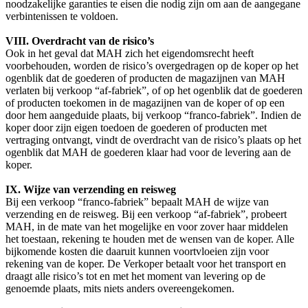
noodzakelijke garanties te eisen die nodig zijn om aan de aangegane
verbintenissen te voldoen.
VIII. Overdracht van de risico’s
Ook in het geval dat MAH zich het eigendomsrecht heeft
voorbehouden, worden de risico’s overgedragen op de koper op het
ogenblik dat de goederen of producten de magazijnen van MAH
verlaten bij verkoop “af-fabriek”, of op het ogenblik dat de goederen
of producten toekomen in de magazijnen van de koper of op een
door hem aangeduide plaats, bij verkoop “franco-fabriek”. Indien de
koper door zijn eigen toedoen de goederen of producten met
vertraging ontvangt, vindt de overdracht van de risico’s plaats op het
ogenblik dat MAH de goederen klaar had voor de levering aan de
koper.
IX. Wijze van verzending en reisweg
Bij een verkoop “franco-fabriek” bepaalt MAH de wijze van
verzending en de reisweg. Bij een verkoop “af-fabriek”, probeert
MAH, in de mate van het mogelijke en voor zover haar middelen
het toestaan, rekening te houden met de wensen van de koper. Alle
bijkomende kosten die daaruit kunnen voortvloeien zijn voor
rekening van de koper. De Verkoper betaalt voor het transport en
draagt alle risico’s tot en met het moment van levering op de
genoemde plaats, mits niets anders overeengekomen.