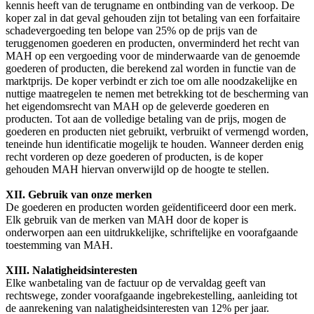
kennis heeft van de terugname en ontbinding van de verkoop. De
koper zal in dat geval gehouden zijn tot betaling van een forfaitaire
schadevergoeding ten belope van 25% op de prijs van de
teruggenomen goederen en producten, onverminderd het recht van
MAH op een vergoeding voor de minderwaarde van de genoemde
goederen of producten, die berekend zal worden in functie van de
marktprijs. De koper verbindt er zich toe om alle noodzakelijke en
nuttige maatregelen te nemen met betrekking tot de bescherming van
het eigendomsrecht van MAH op de geleverde goederen en
producten. Tot aan de volledige betaling van de prijs, mogen de
goederen en producten niet gebruikt, verbruikt of vermengd worden,
teneinde hun identificatie mogelijk te houden. Wanneer derden enig
recht vorderen op deze goederen of producten, is de koper
gehouden MAH hiervan onverwijld op de hoogte te stellen.
XII. Gebruik van onze merken
De goederen en producten worden geïdentificeerd door een merk.
Elk gebruik van de merken van MAH door de koper is
onderworpen aan een uitdrukkelijke, schriftelijke en voorafgaande
toestemming van MAH.
XIII. Nalatigheidsinteresten
Elke wanbetaling van de factuur op de vervaldag geeft van
rechtswege, zonder voorafgaande ingebrekestelling, aanleiding tot
de aanrekening van nalatigheidsinteresten van 12% per jaar.