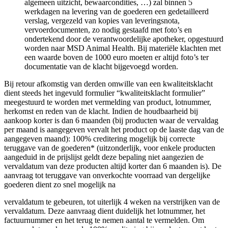
algemeen uitzicht, bewaarcondities, …) zal binnen 5
werkdagen na levering van de goederen een gedetailleerd
verslag, vergezeld van kopies van leveringsnota,
vervoerdocumenten, zo nodig gestaafd met foto’s en
ondertekend door de verantwoordelijke apotheker, opgestuurd
worden naar MSD Animal Health. Bij materiële klachten met
een waarde boven de 1000 euro moeten er altijd foto’s ter
documentatie van de klacht bijgevoegd worden.
Bij retour afkomstig van derden omwille van een kwaliteitsklacht
dient steeds het ingevuld formulier “kwaliteitsklacht formulier”
meegestuurd te worden met vermelding van product, lotnummer,
herkomst en reden van de klacht. Indien de houdbaarheid bij
aankoop korter is dan 6 maanden (bij producten waar de vervaldag
per maand is aangegeven vervalt het product op de laaste dag van de
aangegeven maand): 100% creditering mogelijk bij correcte
teruggave van de goederen* (uitzonderlijk, voor enkele producten
aangeduid in de prijslijst geldt deze bepaling niet aangezien de
vervaldatum van deze producten altijd korter dan 6 maanden is). De
aanvraag tot teruggave van onverkochte voorraad van dergelijke
goederen dient zo snel mogelijk na
vervaldatum te gebeuren, tot uiterlijk 4 weken na verstrijken van de
vervaldatum. Deze aanvraag dient duidelijk het lotnummer, het
factuurnummer en het terug te nemen aantal te vermelden. Om