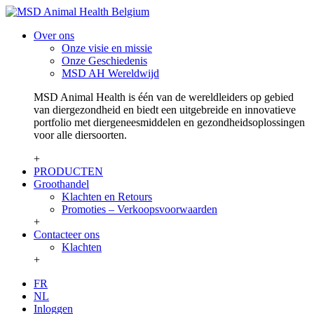
Over ons
Onze visie en missie
Onze Geschiedenis
MSD AH Wereldwijd
MSD Animal Health is één van de wereldleiders op gebied
van diergezondheid en biedt een uitgebreide en innovatieve
portfolio met diergeneesmiddelen en gezondheidsoplossingen
voor alle diersoorten.
+
PRODUCTEN
Groothandel
Klachten en Retours
Promoties – Verkoopsvoorwaarden
+
Contacteer ons
Klachten
+
FR
NL
Inloggen