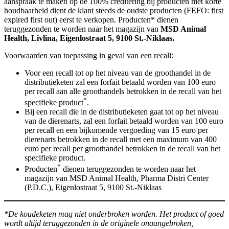
aanspraak te maken op de 100% creditering bij producten met korte
houdbaarheid dient de klant steeds de oudste producten (FEFO: first
expired first out) eerst te verkopen. Producten* dienen
teruggezonden te worden naar het magazijn van
MSD Animal
Health, Livlina, Eigenlostraat 5, 9100 St.-Niklaas.
Voorwaarden van toepassing in geval van een recall:
Voor een recall tot op het niveau van de groothandel in de
distributieketen zal een forfait betaald worden van 100 euro
per recall aan alle groothandels betrokken in de recall van het
*
specifieke product
.
Bij een recall die in de distributieketen gaat tot op het niveau
van de dierenarts, zal een forfait betaald worden van 100 euro
per recall en een bijkomende vergoeding van 15 euro per
dierenarts betrokken in de recall met een maximum van 400
euro per recall per groothandel betrokken in de recall van het
specifieke product.
*
Producten
dienen teruggezonden te worden naar het
magazijn van MSD Animal Health, Pharma Distri Center
(P.D.C.), Eigenlostraat 5, 9100 St.-Niklaas
*De koudeketen mag niet onderbroken worden. Het product of goed
wordt altijd teruggezonden in de originele onaangebroken,