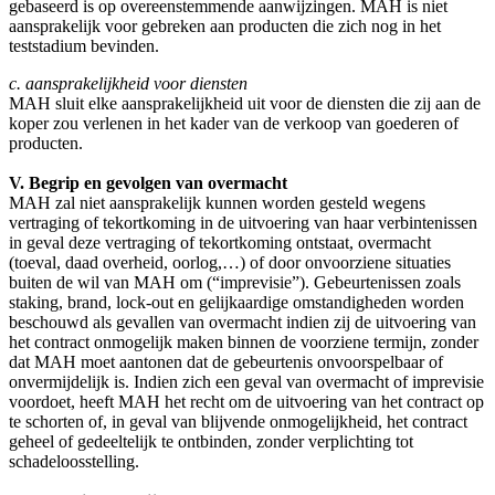
gebaseerd is op overeenstemmende aanwijzingen. MAH is niet
aansprakelijk voor gebreken aan producten die zich nog in het
teststadium bevinden.
c. aansprakelijkheid voor diensten
MAH sluit elke aansprakelijkheid uit voor de diensten die zij aan de
koper zou verlenen in het kader van de verkoop van goederen of
producten.
V. Begrip en gevolgen van overmacht
MAH zal niet aansprakelijk kunnen worden gesteld wegens
vertraging of tekortkoming in de uitvoering van haar verbintenissen
in geval deze vertraging of tekortkoming ontstaat, overmacht
(toeval, daad overheid, oorlog,…) of door onvoorziene situaties
buiten de wil van MAH om (“imprevisie”). Gebeurtenissen zoals
staking, brand, lock-out en gelijkaardige omstandigheden worden
beschouwd als gevallen van overmacht indien zij de uitvoering van
het contract onmogelijk maken binnen de voorziene termijn, zonder
dat MAH moet aantonen dat de gebeurtenis onvoorspelbaar of
onvermijdelijk is. Indien zich een geval van overmacht of imprevisie
voordoet, heeft MAH het recht om de uitvoering van het contract op
te schorten of, in geval van blijvende onmogelijkheid, het contract
geheel of gedeeltelijk te ontbinden, zonder verplichting tot
schadeloosstelling.