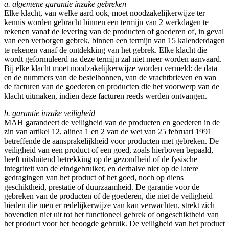
a. algemene garantie inzake gebreken
Elke klacht, van welke aard ook, moet noodzakelijkerwijze ter
kennis worden gebracht binnen een termijn van 2 werkdagen te
rekenen vanaf de levering van de producten of goederen of, in geval
van een verborgen gebrek, binnen een termijn van 15 kalenderdagen
te rekenen vanaf de ontdekking van het gebrek. Elke klacht die
wordt geformuleerd na deze termijn zal niet meer worden aanvaard.
Bij elke klacht moet noodzakelijkerwijze worden vermeld: de data
en de nummers van de bestelbonnen, van de vrachtbrieven en van
de facturen van de goederen en producten die het voorwerp van de
klacht uitmaken, indien deze facturen reeds werden ontvangen.
b. garantie inzake veiligheid
MAH garandeert de veiligheid van de producten en goederen in de
zin van artikel 12, alinea 1 en 2 van de wet van 25 februari 1991
betreffende de aansprakelijkheid voor producten met gebreken. De
veiligheid van een product of een goed, zoals hierboven bepaald,
heeft uitsluitend betrekking op de gezondheid of de fysische
integriteit van de eindgebruiker, en derhalve niet op de latere
gedragingen van het product of het goed, noch op diens
geschiktheid, prestatie of duurzaamheid. De garantie voor de
gebreken van de producten of de goederen, die niet de veiligheid
bieden die men er redelijkerwijze van kan verwachten, strekt zich
bovendien niet uit tot het functioneel gebrek of ongeschiktheid van
het product voor het beoogde gebruik. De veiligheid van het product