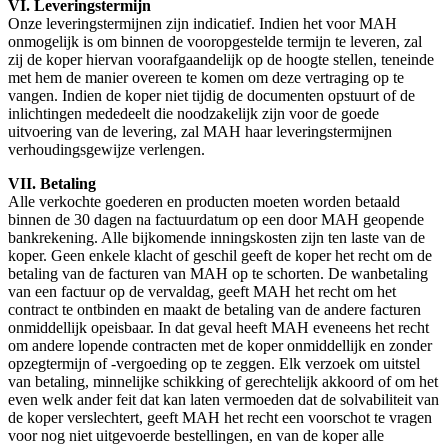
VI. Leveringstermijn
Onze leveringstermijnen zijn indicatief. Indien het voor MAH
onmogelijk is om binnen de vooropgestelde termijn te leveren, zal
zij de koper hiervan voorafgaandelijk op de hoogte stellen, teneinde
met hem de manier overeen te komen om deze vertraging op te
vangen. Indien de koper niet tijdig de documenten opstuurt of de
inlichtingen mededeelt die noodzakelijk zijn voor de goede
uitvoering van de levering, zal MAH haar leveringstermijnen
verhoudingsgewijze verlengen.
VII. Betaling
Alle verkochte goederen en producten moeten worden betaald
binnen de 30 dagen na factuurdatum op een door MAH geopende
bankrekening. Alle bijkomende inningskosten zijn ten laste van de
koper. Geen enkele klacht of geschil geeft de koper het recht om de
betaling van de facturen van MAH op te schorten. De wanbetaling
van een factuur op de vervaldag, geeft MAH het recht om het
contract te ontbinden en maakt de betaling van de andere facturen
onmiddellijk opeisbaar. In dat geval heeft MAH eveneens het recht
om andere lopende contracten met de koper onmiddellijk en zonder
opzegtermijn of -vergoeding op te zeggen. Elk verzoek om uitstel
van betaling, minnelijke schikking of gerechtelijk akkoord of om het
even welk ander feit dat kan laten vermoeden dat de solvabiliteit van
de koper verslechtert, geeft MAH het recht een voorschot te vragen
voor nog niet uitgevoerde bestellingen, en van de koper alle